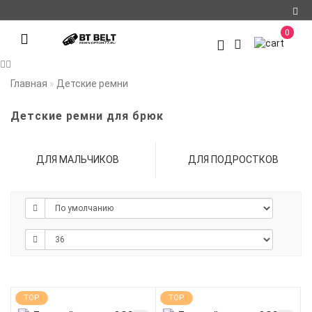
Регистрация
0
Авторизация
Главная
Детские ремни
О компании
Детские ремни для брюк
Доставка и оплата
Условия
ДЛЯ МАЛЬЧИКОВ
ДЛЯ ПОДРОСТКОВ
сотрудничества
Политика
конфиденциальности
Контакты
Мои закладки
0
Сравнение товаров
TOP
TOP
0