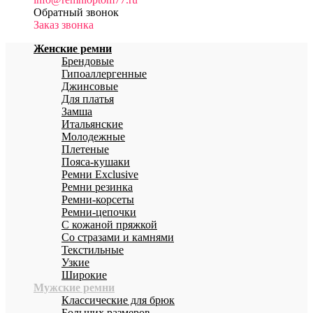
Обратный звонок
Заказ звонка
Женские ремни
Брендовые
Гипоаллергенные
Джинсовые
Для платья
Замша
Итальянские
Молодежные
Плетеные
Пояса-кушаки
Ремни Exclusive
Ремни резинка
Ремни-корсеты
Ремни-цепочки
С кожаной пряжкой
Со стразами и камнями
Текстильные
Узкие
Широкие
Мужские ремни
Классические для брюк
Больших размеров