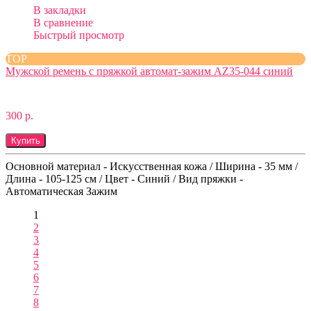
В закладки
В сравнение
Быстрый просмотр
TOP
Мужской ремень с пряжкой автомат-зажим AZ35-044 синий
300 р.
Купить
Основной материал - Искусственная кожа / Ширина - 35 мм /
Длина - 105-125 см / Цвет - Синий / Вид пряжки -
Автоматическая Зажим
1
2
3
4
5
6
7
8